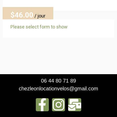
$46
.00
/ jour
Please select form to show
06 44 80 71 89
chezleonlocationvelos@gmail.com