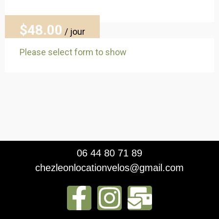
$48
.00
/ jour
Please select form to show
06 44 80 71 89
chezleonlocationvelos@gmail.com